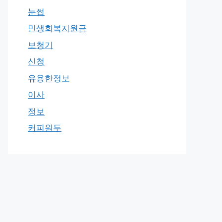
눈썹
민생회복지원금
보청기
신청
유용한정보
이사
정보
커피원두