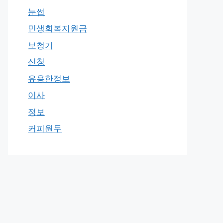
눈썹
민생회복지원금
보청기
신청
유용한정보
이사
정보
커피원두