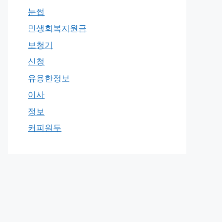
눈썹
민생회복지원금
보청기
신청
유용한정보
이사
정보
커피원두