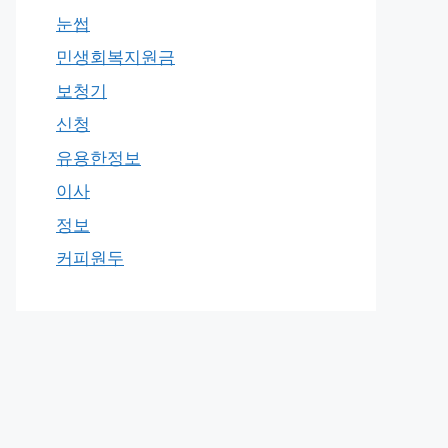
눈썹
민생회복지원금
보청기
신청
유용한정보
이사
정보
커피원두