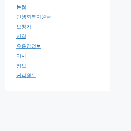
눈썹
민생회복지원금
보청기
신청
유용한정보
이사
정보
커피원두