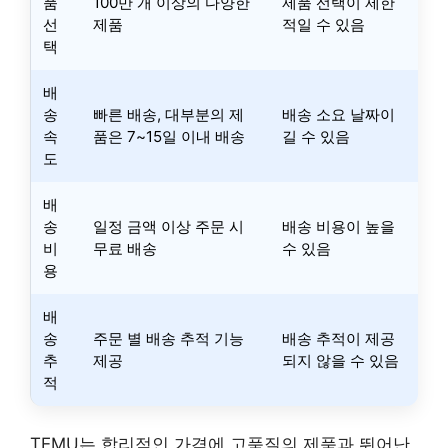
품
100만 개 이상의 다양한
제품 선택이 제한
선
제품
적일 수 있음
택
배
송
빠른 배송, 대부분의 제
배송 소요 날짜이
속
품은 7~15일 이내 배송
길 수 있음
도
배
송
일정 금액 이상 주문 시
배송 비용이 높을
비
무료 배송
수 있음
용
배
송
주문 별 배송 추적 기능
배송 추적이 제공
추
제공
되지 않을 수 있음
적
TEMU는 합리적인 가격에 고품질의 제품과 뛰어난