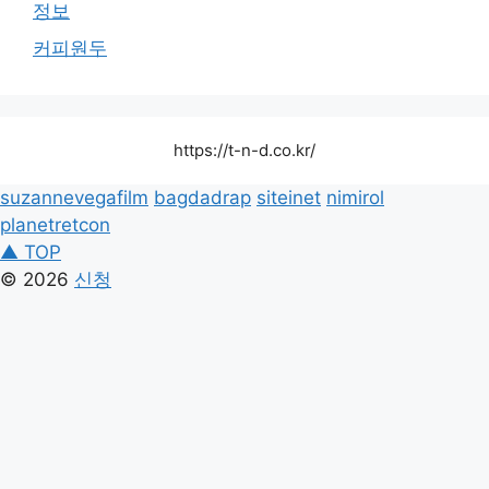
정보
커피원두
https://t-n-d.co.kr/
suzannevegafilm
bagdadrap
siteinet
nimirol
planetretcon
▲ TOP
© 2026
신청