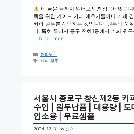
이 글을 끝까지 읽어보시면 상품이있습니
택을 위한 가이드 커피 애호가들이나 카페 경
커피 원두를 선택하는 것입니다. 원두의 품질
다. 특히 울산시 동구 전하1동에서 커피 원
…
Read more
Categories
커피원두
Tags
커피 원두
서울시 종로구 창신제2동 커피원
수입 | 원두납품 | 대용량 | 도
업소용 | 무료샘플
2024-12-31
by
신청