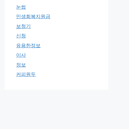
눈썹
민생회복지원금
보청기
신청
유용한정보
이사
정보
커피원두