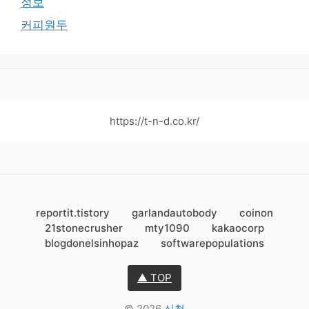
정보
커피원두
https://t-n-d.co.kr/
reportit.tistory
garlandautobody
coinon
21stonecrusher
mty1090
kakaocorp
blogdonelsinhopaz
softwarepopulations
▲ TOP
© 2026
신청