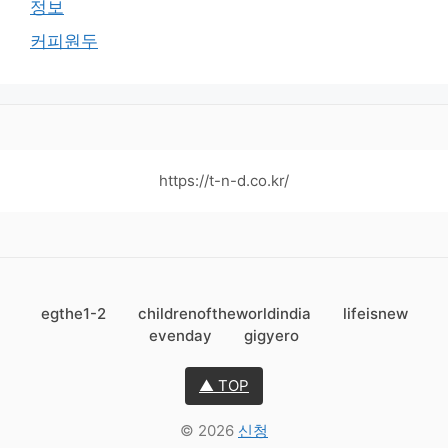
정보
커피원두
https://t-n-d.co.kr/
egthe1-2
childrenoftheworldindia
lifeisnew
evenday
gigyero
▲ TOP
© 2026
신청