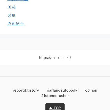
이사
정보
커피원두
https://t-n-d.co.kr/
reportit.tistory
garlandautobody
coinon
21stonecrusher
▲ TOP