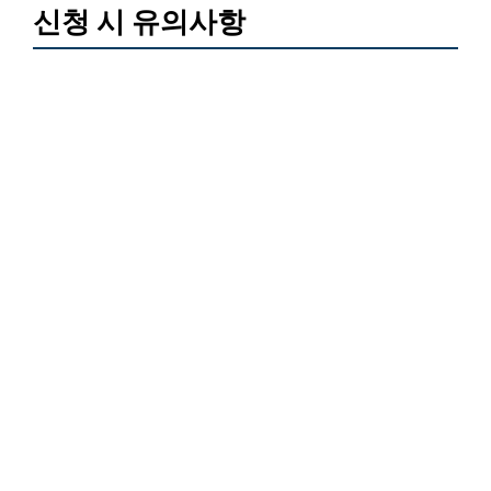
신청 시 유의사항