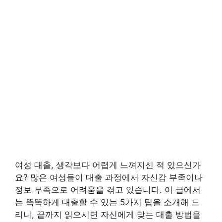
여성 대출, 생각보다 어렵게 느껴지신 적 있으신가
요? 많은 여성들이 대출 과정에서 자신감 부족이나
정보 부족으로 어려움을 겪고 있습니다. 이 글에서
는 똑똑하게 대출할 수 있는 5가지 팁을 소개해 드
리니, 끝까지 읽으시면 자신에게 맞는 대출 방법을