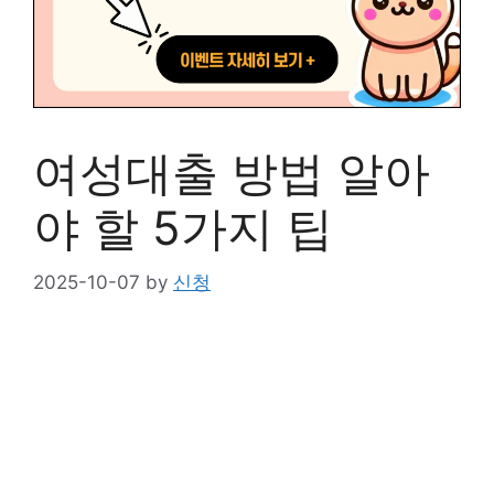
여성대출 방법 알아
야 할 5가지 팁
2025-10-07
by
신청