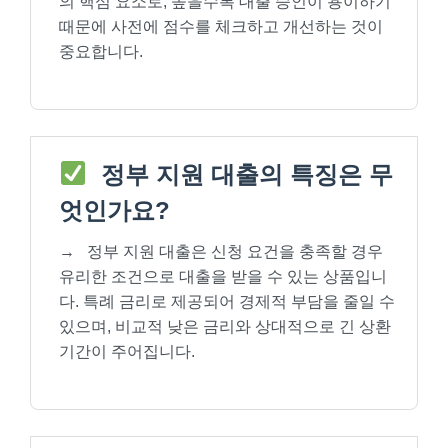
의 핵심 요소로, 높을수록 대출 승인이 용이하기
때문에 사전에 점수를 체크하고 개선하는 것이
중요합니다.
정부 지원 대출의 특징은 무
엇인가요?
→
정부 지원 대출은 신청 요건을 충족할 경우
유리한 조건으로 대출을 받을 수 있는 상품입니
다. 특례 금리로 제공되어 경제적 부담을 줄일 수
있으며, 비교적 낮은 금리와 상대적으로 긴 상환
기간이 주어집니다.