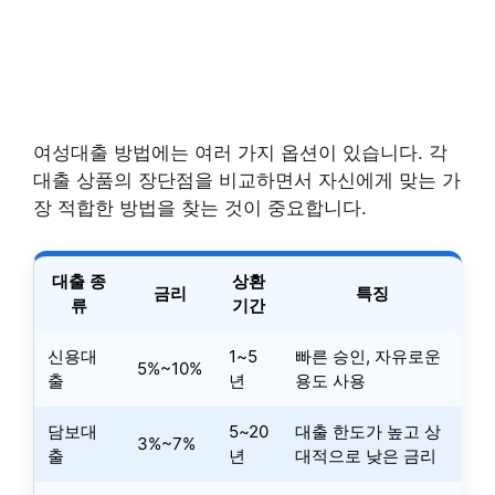
여성대출 방법에는 여러 가지 옵션이 있습니다. 각
대출 상품의 장단점을 비교하면서 자신에게 맞는 가
장 적합한 방법을 찾는 것이 중요합니다.
대출 종
상환
금리
특징
류
기간
신용대
1~5
빠른 승인, 자유로운
5%~10%
출
년
용도 사용
담보대
5~20
대출 한도가 높고 상
3%~7%
출
년
대적으로 낮은 금리