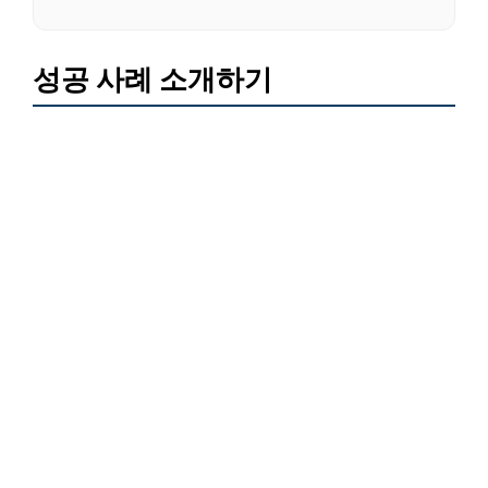
성공 사례 소개하기