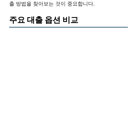
출 방법을 찾아보는 것이 중요합니다.
주요 대출 옵션 비교