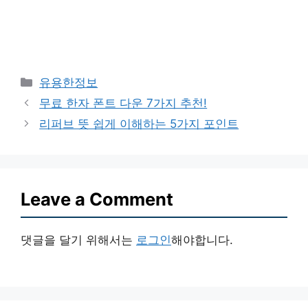
Categories
유용한정보
무료 한자 폰트 다운 7가지 추천!
리퍼브 뜻 쉽게 이해하는 5가지 포인트
Leave a Comment
댓글을 달기 위해서는
로그인
해야합니다.