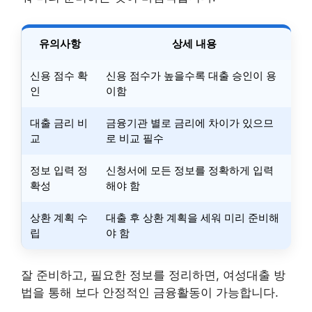
유의사항
상세 내용
신용 점수 확
신용 점수가 높을수록 대출 승인이 용
인
이함
대출 금리 비
금융기관 별로 금리에 차이가 있으므
교
로 비교 필수
정보 입력 정
신청서에 모든 정보를 정확하게 입력
확성
해야 함
상환 계획 수
대출 후 상환 계획을 세워 미리 준비해
립
야 함
잘 준비하고, 필요한 정보를 정리하면, 여성대출 방
법을 통해 보다 안정적인 금융활동이 가능합니다.