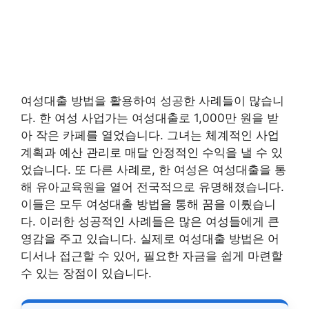
여성대출 방법을 활용하여 성공한 사례들이 많습니
다. 한 여성 사업가는 여성대출로 1,000만 원을 받
아 작은 카페를 열었습니다. 그녀는 체계적인 사업
계획과 예산 관리로 매달 안정적인 수익을 낼 수 있
었습니다. 또 다른 사례로, 한 여성은 여성대출을 통
해 유아교육원을 열어 전국적으로 유명해졌습니다.
이들은 모두 여성대출 방법을 통해 꿈을 이뤘습니
다. 이러한 성공적인 사례들은 많은 여성들에게 큰
영감을 주고 있습니다. 실제로 여성대출 방법은 어
디서나 접근할 수 있어, 필요한 자금을 쉽게 마련할
수 있는 장점이 있습니다.