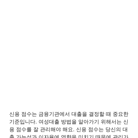
신용 점수는 금융기관에서 대출을 결정할 때 중요한
기준입니다. 여성대출 방법을 알아가기 위해서는 신
용 점수를 잘 관리해야 해요. 신용 점수는 당신의 대
출 가능성과 이자율에 영향을 미치기 때문에 관리가