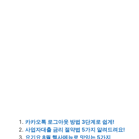
카카오톡 로그아웃 방법 3단계로 쉽게!
사업자대출 금리 절약법 5가지 알려드려요!
요기요 8월 행사메뉴로 맛있는 5가지