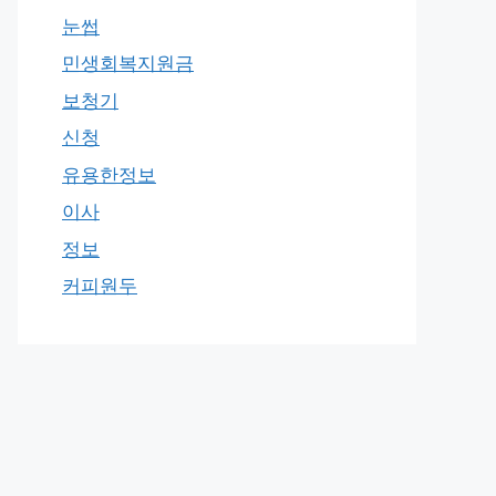
눈썹
민생회복지원금
보청기
신청
유용한정보
이사
정보
커피원두