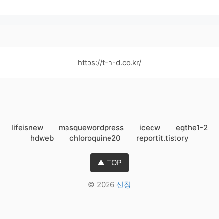
https://t-n-d.co.kr/
lifeisnew
masquewordpress
icecw
egthe1-2
hdweb
chloroquine20
reportit.tistory
▲ TOP
© 2026
신청