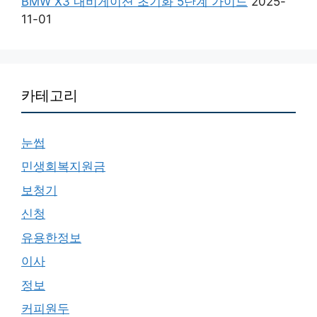
BMW X3 내비게이션 초기화 5단계 가이드
2025-
11-01
카테고리
눈썹
민생회복지원금
보청기
신청
유용한정보
이사
정보
커피원두