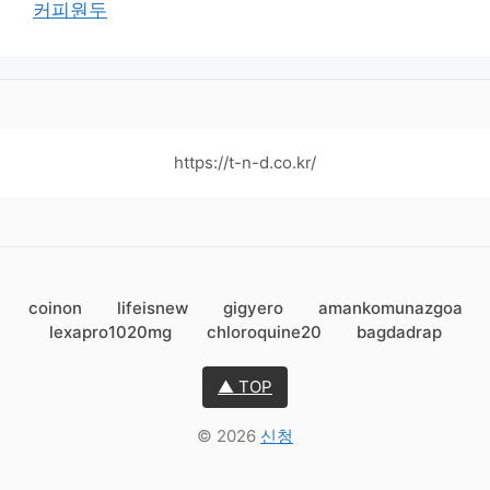
커피원두
https://t-n-d.co.kr/
coinon
lifeisnew
gigyero
amankomunazgoa
lexapro1020mg
chloroquine20
bagdadrap
▲ TOP
© 2026
신청