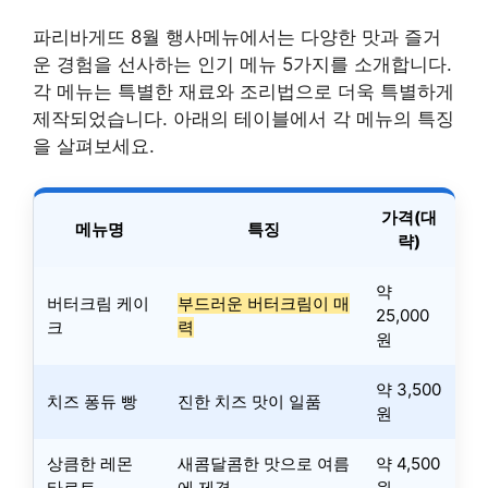
파리바게뜨 8월 행사메뉴에서는 다양한 맛과 즐거
운 경험을 선사하는 인기 메뉴 5가지를 소개합니다.
각 메뉴는 특별한 재료와 조리법으로 더욱 특별하게
제작되었습니다. 아래의 테이블에서 각 메뉴의 특징
을 살펴보세요.
가격(대
메뉴명
특징
략)
약
버터크림 케이
부드러운 버터크림이 매
25,000
크
력
원
약 3,500
치즈 퐁듀 빵
진한 치즈 맛이 일품
원
상큼한 레몬
새콤달콤한 맛으로 여름
약 4,500
타르트
에 제격
원