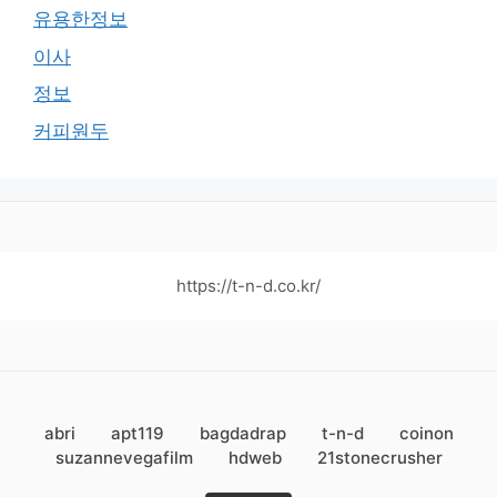
유용한정보
이사
정보
커피원두
https://t-n-d.co.kr/
abri
apt119
bagdadrap
t-n-d
coinon
suzannevegafilm
hdweb
21stonecrusher