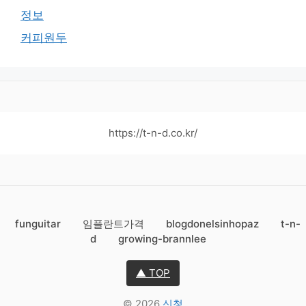
정보
커피원두
https://t-n-d.co.kr/
funguitar
임플란트가격
blogdonelsinhopaz
t-n-
d
growing-brannlee
▲ TOP
© 2026
신청