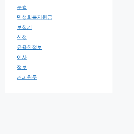
눈썹
민생회복지원금
보청기
신청
유용한정보
이사
정보
커피원두