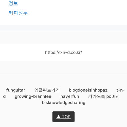
정보
커피원두
https://t-n-d.co.kr/
funguitar
임플란트가격
blogdonelsinhopaz
t-n-
d
growing-brannlee
naverfun
카카오톡 pc버전
blsknowledgesharing
▲ TOP